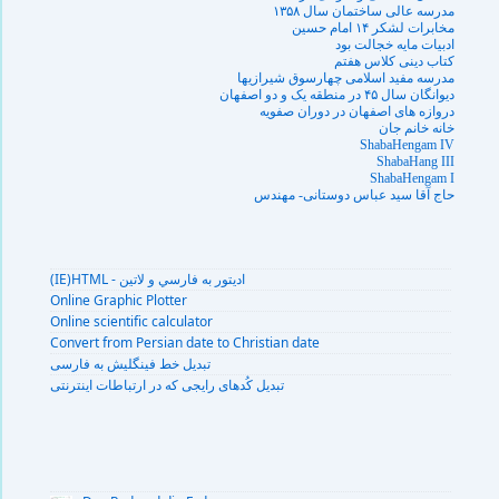
مدرسه عالی ساختمان سال ۱۳۵۸
مخابرات لشکر ۱۴ امام حسین
ادبيات مايه خجالت بود
کتاب دينى کلاس هفتم
مدرسه مفيد اسلامى چهارسوق شيرازيها
دیوانگان سال ۴۵ در منطقه یک و دو اصفهان
دروازه‏ هاى اصفهان در دوران صفویه‏
خانه خانم جان
ShabaHengam IV
ShabaHang III
ShabaHengam I
حاج آقا سيد عباس دوستانى- مهندس
(IE)HTML - اديتور به فارسي و لاتين
Online Graphic Plotter
Online scientific calculator
Convert from Persian date to Christian date
تبديل خط فينگليش به فارسى
تبديل کُدهای رايجی که در ارتباطات اينترنتی