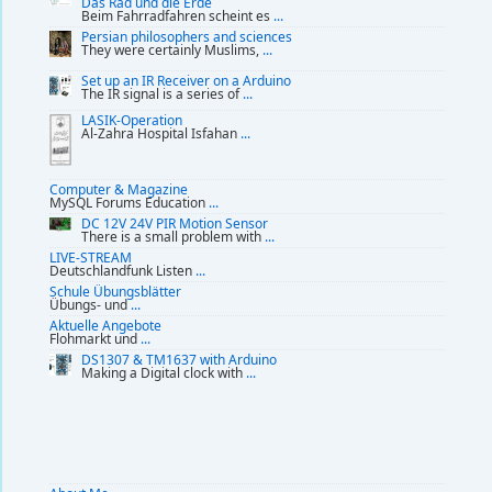
Das Rad und die Erde
Beim Fahrradfahren scheint es
...
Persian philosophers and sciences
They were certainly Muslims,
...
Set up an IR Receiver on a Arduino
The IR signal is a series of
...
LASIK-Operation
Al-Zahra Hospital Isfahan
...
Computer & Magazine
MySQL Forums Education
...
DC 12V 24V PIR Motion Sensor
There is a small problem with
...
LIVE-STREAM
Deutschlandfunk Listen
...
Schule Übungsblätter
Übungs- und
...
Aktuelle Angebote
Flohmarkt und
...
DS1307 & TM1637 with Arduino
Making a Digital clock with
...