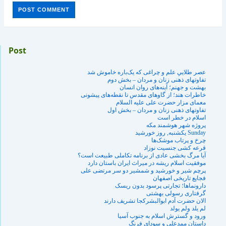
Post
عصر طلاییِ علم و چراغی که یک‌باره خاموش شد
تفاوتهای ذهنی زنان و مردان – بخش دوم
بهشت و جهنم؛ آینه‌های روان انسان
خاطرات هند؛ از گاوهای مقدس تا نقطه‌های پیشونی
معمای مزار حضرت علی عليه السلام
تفاوتهای ذهنی زنان و مردان – بخش اول
اسلام در خطر است
پروژه شهر هوشمند مکه
Sunday يکشنبه, روز خورشيد
چرخ و پرتاب موشک‌ها
قرعه کشی جنسیت نوزاد
آیا مرگ بخشی عادی از برنامه تکاملی طبیعت است؟
موفقیت اسلام ریشه در میراث ایران باستان دارد
پرچم شیر و خورشید و شمشير دو سر مرتضی علی
فجایع تاریخی اصفهان
دارونماها؛ تجارتی پرسود بدون ریسک
گرفتارى رسولى بهشتی
الان حضرت آدم ابوالبشرکجا تشريف دارند
لم یلد ولم یولد
ورود و گسترش اسلام به جنوب آسیا
داستان ممدعلى و سودای فرنگ