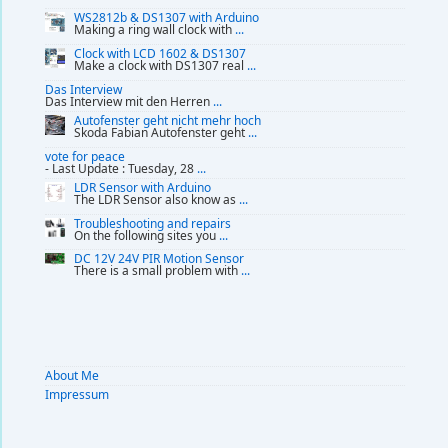
WS2812b & DS1307 with Arduino
Making a ring wall clock with
...
Clock with LCD 1602 & DS1307
Make a clock with DS1307 real
...
Das Interview
Das Interview mit den Herren
...
Autofenster geht nicht mehr hoch
Skoda Fabian Autofenster geht
...
vote for peace
- Last Update : Tuesday, 28
...
LDR Sensor with Arduino
The LDR Sensor also know as
...
Troubleshooting and repairs
On the following sites you
...
DC 12V 24V PIR Motion Sensor
There is a small problem with
...
About Me
Impressum