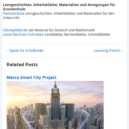
Lerngeschichten, Arbeitsblätter, Materialien und Anregungen für
Grundschule:
Hamsterkiste
Lerngeschichten, Arbeitsblätter und Materialien für den
Unterricht
Übungsblatt.de
viel Material für Deutsch und Mathematik
Lesen Rechnen Schreiben
Leseblätter, Rechenblätter, Schreibblätter
Post
Previous
Next
‹ Spiele für Schulkinder
Learning French ›
navigation
Post
Post
is
is
Related Posts
Mecca Smart City Project