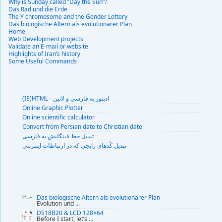
Why is Sunday called “Day the Sun”?
Das Rad und die Erde
The Y chromosome and the Gender Lottery
Das biologische Altern als evolutionärer Plan
Home
Web Development projects
Validate an E-mail or website
Highlights of Iran’s history
Some Useful Commands
(IE)HTML - اديتور به فارسي و لاتين
Online Graphic Plotter
Online scientific calculator
Convert from Persian date to Christian date
تبديل خط فينگليش به فارسى
تبديل کُدهای رايجی که در ارتباطات اينترنتی
Das biologische Altern als evolutionärer Plan
Evolution und
...
DS18B20 & LCD 128×64
Before I start, let’s
...