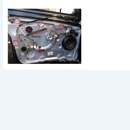
geht
nicht
mehr
hoch