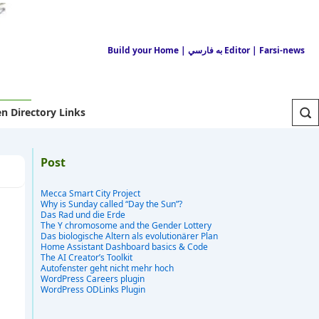
Build your Home
| به فارسي Editor
| Farsi-news
n Directory Links
Post
Mecca Smart City Project
Why is Sunday called “Day the Sun”?
Das Rad und die Erde
The Y chromosome and the Gender Lottery
Das biologische Altern als evolutionärer Plan
Home Assistant Dashboard basics & Code
The AI Creator’s Toolkit
Autofenster geht nicht mehr hoch
WordPress Careers plugin
WordPress ODLinks Plugin