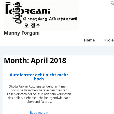
↓
Skip
to
Main
Content
Manny Forgani
Main
Home
Proje
Navigation
Month:
April 2018
Autofenster geht nicht mehr
hoch
Skoda Fabian Autofenster geht nicht mehr
hoch Die Ursachen wäre in den meisten
Fällen einfach der Seilzug oder ein Verknoten
des Seiles. Zieht die Scheibe irgendwie nach
oben und fixiert …
Autofenster
Read more »