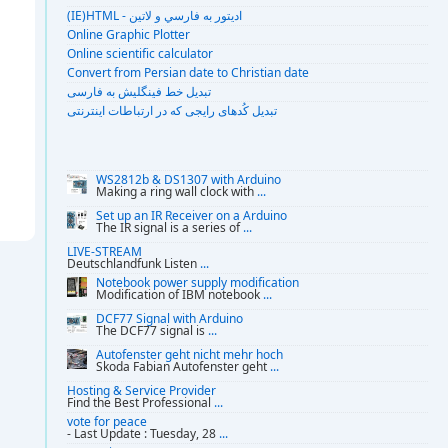
(IE)HTML - اديتور به فارسي و لاتين
Online Graphic Plotter
Online scientific calculator
Convert from Persian date to Christian date
تبديل خط فينگليش به فارسى
تبديل کُدهای رايجی که در ارتباطات اينترنتی
WS2812b & DS1307 with Arduino
Making a ring wall clock with
...
Set up an IR Receiver on a Arduino
The IR signal is a series of
...
LIVE-STREAM
Deutschlandfunk Listen
...
Notebook power supply modification
Modification of IBM notebook
...
DCF77 Signal with Arduino
The DCF77 signal is
...
Autofenster geht nicht mehr hoch
Skoda Fabian Autofenster geht
...
Hosting & Service Provider
Find the Best Professional
...
vote for peace
- Last Update : Tuesday, 28
...